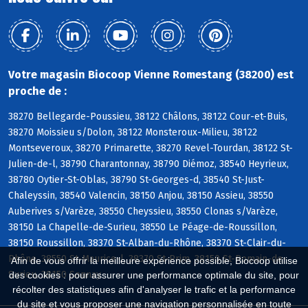
Votre magasin Biocoop Vienne Romestang (38200) est
proche de :
38270 Bellegarde-Poussieu, 38122 Châlons, 38122 Cour-et-Buis,
38270 Moissieu s/Dolon, 38122 Monsteroux-Milieu, 38122
Montseveroux, 38270 Primarette, 38270 Revel-Tourdan, 38122 St-
Julien-de-l, 38790 Charantonnay, 38790 Diémoz, 38540 Heyrieux,
38780 Oytier-St-Oblas, 38790 St-Georges-d, 38540 St-Just-
Chaleyssin, 38540 Valencin, 38150 Anjou, 38150 Assieu, 38550
Auberives s/Varèze, 38550 Cheyssieu, 38550 Clonas s/Varèze,
38150 La Chapelle-de-Surieu, 38550 Le Péage-de-Roussillon,
38150 Roussillon, 38370 St-Alban-du-Rhône, 38370 St-Clair-du-
Rhône, 38550 St-Maurice-l, 38370 St-Prim, 38150 St-Romain-de-
Afin de vous offrir la meilleure expérience possible, Biocoop utilise
Surieu, 38150 Sonnay
des cookies : pour assurer une performance optimale du site, pour
récolter des statistiques afin d'analyser le trafic et la performance
du site et vous proposer une navigation personnalisée en toute