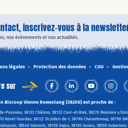
tact, inscrivez-vous à la newsletter
fres, nos événements et nos actualités.
ons légales
Protection des données
CGU
Gestio
re sur
n Biocoop Vienne Romestang (38200) est proche de :
de-Poussieu, 38122 Châlons, 38122 Cour-et-Buis, 38270 Moissieu s/Do
70 Revel-Tourdan, 38122 St-Julien-de-l, 38790 Charantonnay, 38790 Di
haleyssin, 38540 Valencin, 38150 Anjou, 38150 Assieu, 38550 Auberives