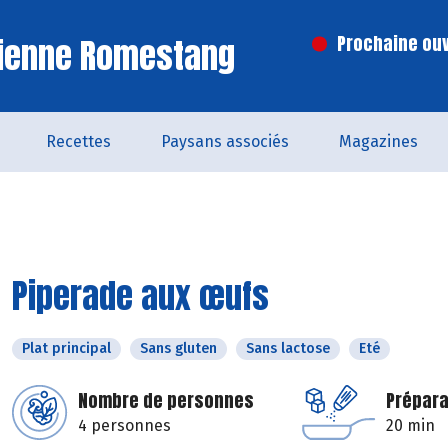
Vienne Romestang
Prochaine ouv
Recettes
Paysans associés
Magazines
Piperade aux œufs
Plat principal
Sans gluten
Sans lactose
Eté
Nombre de personnes
Prépara
4 personnes
20 min