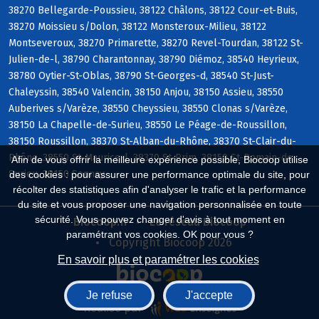
38270 Bellegarde-Poussieu, 38122 Châlons, 38122 Cour-et-Buis,
38270 Moissieu s/Dolon, 38122 Monsteroux-Milieu, 38122
Montseveroux, 38270 Primarette, 38270 Revel-Tourdan, 38122 St-
Julien-de-l, 38790 Charantonnay, 38790 Diémoz, 38540 Heyrieux,
38780 Oytier-St-Oblas, 38790 St-Georges-d, 38540 St-Just-
Chaleyssin, 38540 Valencin, 38150 Anjou, 38150 Assieu, 38550
Auberives s/Varèze, 38550 Cheyssieu, 38550 Clonas s/Varèze,
38150 La Chapelle-de-Surieu, 38550 Le Péage-de-Roussillon,
38150 Roussillon, 38370 St-Alban-du-Rhône, 38370 St-Clair-du-
Rhône, 38550 St-Maurice-l, 38370 St-Prim, 38150 St-Romain-de-
Afin de vous offrir la meilleure expérience possible, Biocoop utilise
Surieu, 38150 Sonnay
des cookies : pour assurer une performance optimale du site, pour
récolter des statistiques afin d'analyser le trafic et la performance
du site et vous proposer une navigation personnalisée en toute
sécurité. Vous pouvez changer d'avis à tout moment en
Biocoop.fr
Le réseau Biocoop
paramétrant vos cookies. OK pour vous ?
Copyright Biocoop 2026
En savoir plus et paramétrer les cookies
Je refuse
J'accepte
Réalisé par