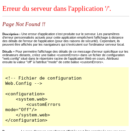
Erreur du serveur dans l'application '/'.
Page Not Found !!
Description :
Une erreur d'application s'est produite sur le serveur. Les paramètres
d'erreur personnalisés actuels pour cette application empêchent l'affichage à distance
des détails de l'erreur de l'application (pour des raisons de sécurité). Cependant, ils
peuvent être affichés par les navigateurs qui s'exécutent sur l'ordinateur serveur local.
Détails =
Pour permettre l'affichage des détails de ce message d'erreur spécifique sur les
ordinateurs distants, créez une balise <customErrors> dans un fichier de configuration
"web.config" situé dans le répertoire racine de l'application Web en cours. Attribuez
ensuite la valeur "off" à l'attribut "mode" de cette balise <customErrors>.
<!-- Fichier de configuration 
Web.Config -->

<configuration>

    <system.web>

        <customErrors 
mode="Off"/>

    </system.web>

</configuration>