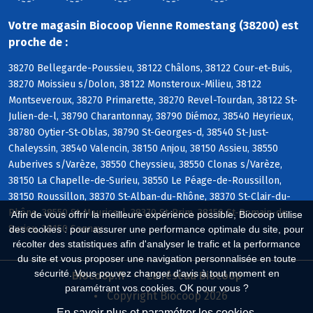
Votre magasin Biocoop Vienne Romestang (38200) est
proche de :
38270 Bellegarde-Poussieu, 38122 Châlons, 38122 Cour-et-Buis,
38270 Moissieu s/Dolon, 38122 Monsteroux-Milieu, 38122
Montseveroux, 38270 Primarette, 38270 Revel-Tourdan, 38122 St-
Julien-de-l, 38790 Charantonnay, 38790 Diémoz, 38540 Heyrieux,
38780 Oytier-St-Oblas, 38790 St-Georges-d, 38540 St-Just-
Chaleyssin, 38540 Valencin, 38150 Anjou, 38150 Assieu, 38550
Auberives s/Varèze, 38550 Cheyssieu, 38550 Clonas s/Varèze,
38150 La Chapelle-de-Surieu, 38550 Le Péage-de-Roussillon,
38150 Roussillon, 38370 St-Alban-du-Rhône, 38370 St-Clair-du-
Rhône, 38550 St-Maurice-l, 38370 St-Prim, 38150 St-Romain-de-
Afin de vous offrir la meilleure expérience possible, Biocoop utilise
Surieu, 38150 Sonnay
des cookies : pour assurer une performance optimale du site, pour
récolter des statistiques afin d'analyser le trafic et la performance
du site et vous proposer une navigation personnalisée en toute
sécurité. Vous pouvez changer d'avis à tout moment en
Biocoop.fr
Le réseau Biocoop
paramétrant vos cookies. OK pour vous ?
Copyright Biocoop 2026
En savoir plus et paramétrer les cookies