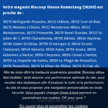
Votre magasin Biocoop Vienne Romestang (38200) est
proche de :
38270 Bellegarde-Poussieu, 38122 Châlons, 38122 Cour-et-Buis,
38270 Moissieu s/Dolon, 38122 Monsteroux-Milieu, 38122
Montseveroux, 38270 Primarette, 38270 Revel-Tourdan, 38122 St-
Julien-de-l, 38790 Charantonnay, 38790 Diémoz, 38540 Heyrieux,
38780 Oytier-St-Oblas, 38790 St-Georges-d, 38540 St-Just-
Chaleyssin, 38540 Valencin, 38150 Anjou, 38150 Assieu, 38550
Auberives s/Varèze, 38550 Cheyssieu, 38550 Clonas s/Varèze,
38150 La Chapelle-de-Surieu, 38550 Le Péage-de-Roussillon,
38150 Roussillon, 38370 St-Alban-du-Rhône, 38370 St-Clair-du-
Rhône, 38550 St-Maurice-l, 38370 St-Prim, 38150 St-Romain-de-
Afin de vous offrir la meilleure expérience possible, Biocoop utilise
Surieu, 38150 Sonnay
des cookies : pour assurer une performance optimale du site, pour
récolter des statistiques afin d'analyser le trafic et la performance
du site et vous proposer une navigation personnalisée en toute
sécurité. Vous pouvez changer d'avis à tout moment en
Biocoop.fr
Le réseau Biocoop
paramétrant vos cookies. OK pour vous ?
Copyright Biocoop 2026
En savoir plus et paramétrer les cookies