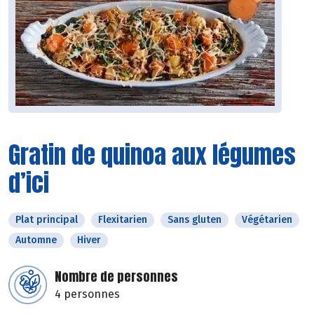
Gratin de quinoa aux légumes
d’ici
Plat principal
Flexitarien
Sans gluten
Végétarien
Automne
Hiver
Nombre de personnes
4 personnes