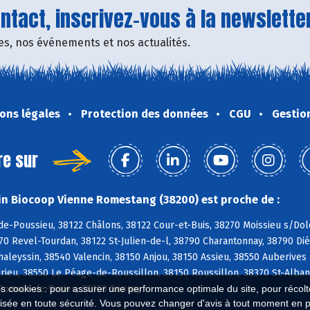
tact, inscrivez-vous à la newsletter
fres, nos événements et nos actualités.
ons légales
Protection des données
CGU
Gestio
re sur
n Biocoop Vienne Romestang (38200) est proche de :
de-Poussieu, 38122 Châlons, 38122 Cour-et-Buis, 38270 Moissieu s/Do
70 Revel-Tourdan, 38122 St-Julien-de-l, 38790 Charantonnay, 38790 Di
haleyssin, 38540 Valencin, 38150 Anjou, 38150 Assieu, 38550 Auberives
ieu, 38550 Le Péage-de-Roussillon, 38150 Roussillon, 38370 St-Alban
-Romain-de-Surieu, 38150 Sonnay
es cookies : pour assurer une performance optimale du site, pour récolter
isée en toute sécurité. Vous pouvez changer d'avis à tout moment en 