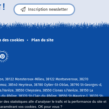
 !
Inscription newsletter
n des cookies
Plan du site
lon, 38122 Monsteroux-Milieu, 38122 Montseveroux, 38270
émoz, 38540 Heyrieux, 38780 Oytier-St-Oblas, 38790 St-Georges-d,
 s/Varèze, 38550 Cheyssieu, 38550 Clonas s/Varèze, 38150 La
-du-Rhône, 38370 St-Clair-du-Rhône, 38550 St-Maurice-l, 38370 St-
 des statistiques afin d'analyser le trafic et la performance du site et
paramétrant vos cookies. OK pour vous ?