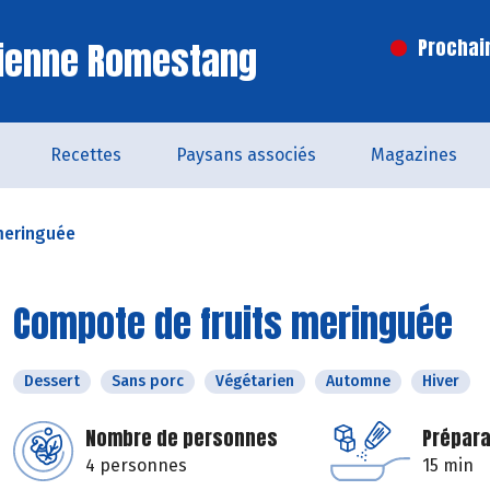
Vienne Romestang
Prochai
Recettes
Paysans associés
Magazines
meringuée
Compote de fruits meringuée
Dessert
Sans porc
Végétarien
Automne
Hiver
Nombre de personnes
Prépara
4 personnes
15 min