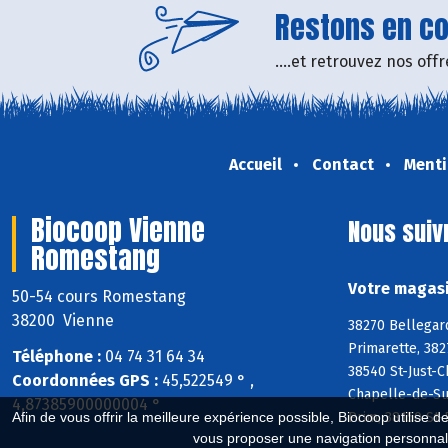
Restons en con
....et retrouvez nos of
Accueil
Contact
Menti
Biocoop Vienne
Nous suiv
Romestang
Votre magasi
50-54 cours Romestang
38200 Vienne
38270 Bellegar
Primarette, 382
Téléphone :
04 74 31 64 34
38540 St-Just-C
Coordonnées GPS :
45,522549 ° ,
Chapelle-de-Sur
4,87385900000004 °
Prim, 38150 St
Afin de vous offrir la meilleure expérience possible, Biocoop utilise d
vous proposer une navigation personnal