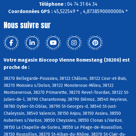
Téléphone :
04 74 31 64 34
Coordonnées GPS :
45,522549 ° , 4,87385900000004 °
Nous suivre sur
Votre magasin Biocoop Vienne Romestang (38200) est
proche de :
38270 Bellegarde-Poussieu, 38122 Châlons, 38122 Cour-et-Buis,
38270 Moissieu s/Dolon, 38122 Monsteroux-Milieu, 38122
Montseveroux, 38270 Primarette, 38270 Revel-Tourdan, 38122 St-
Julien-de-l, 38790 Charantonnay, 38790 Diémoz, 38540 Heyrieux,
38780 Oytier-St-Oblas, 38790 St-Georges-d, 38540 St-Just-
Chaleyssin, 38540 Valencin, 38150 Anjou, 38150 Assieu, 38550
Auberives s/Varèze, 38550 Cheyssieu, 38550 Clonas s/Varèze,
38150 La Chapelle-de-Surieu, 38550 Le Péage-de-Roussillon,
38150 Roussillon, 38370 St-Alban-du-Rhône, 38370 St-Clair-du-