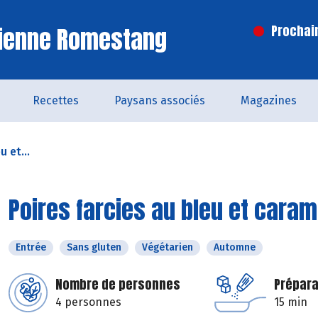
Vienne Romestang
Prochai
Recettes
Paysans associés
Magazines
u et...
Poires farcies au bleu et caram
Entrée
Sans gluten
Végétarien
Automne
Nombre de personnes
Prépara
4 personnes
15 min