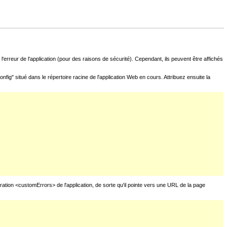
l'erreur de l'application (pour des raisons de sécurité). Cependant, ils peuvent être affichés
fig" situé dans le répertoire racine de l'application Web en cours. Attribuez ensuite la
uration <customErrors> de l'application, de sorte qu'il pointe vers une URL de la page