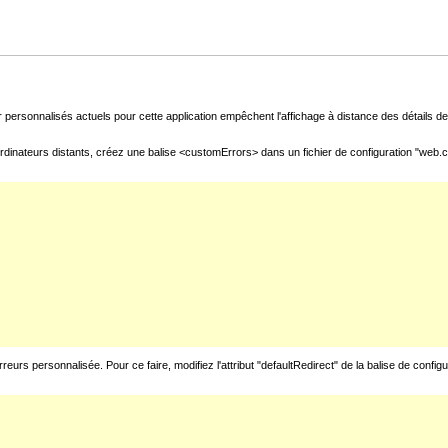
 personnalisés actuels pour cette application empêchent l'affichage à distance des détails de 
rdinateurs distants, créez une balise <customErrors> dans un fichier de configuration "web.con
urs personnalisée. Pour ce faire, modifiez l'attribut "defaultRedirect" de la balise de config