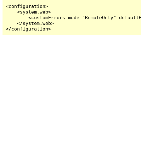
<configuration>

    <system.web>

        <customErrors mode="RemoteOnly" defaultR
    </system.web>

</configuration>