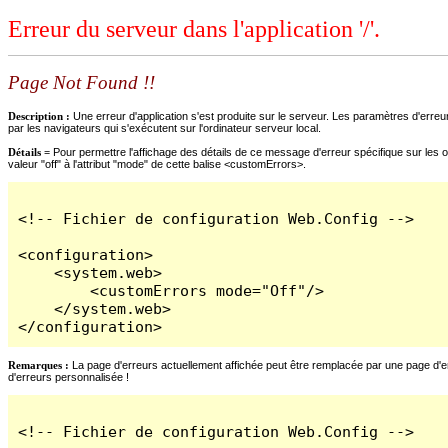
Erreur du serveur dans l'application '/'.
Page Not Found !!
Description :
Une erreur d'application s'est produite sur le serveur. Les paramètres d'erreur
par les navigateurs qui s'exécutent sur l'ordinateur serveur local.
Détails =
Pour permettre l'affichage des détails de ce message d'erreur spécifique sur les o
valeur "off" à l'attribut "mode" de cette balise <customErrors>.
<!-- Fichier de configuration Web.Config -->

<configuration>

    <system.web>

        <customErrors mode="Off"/>

    </system.web>

</configuration>
Remarques :
La page d'erreurs actuellement affichée peut être remplacée par une page d'erre
d'erreurs personnalisée !
<!-- Fichier de configuration Web.Config -->
