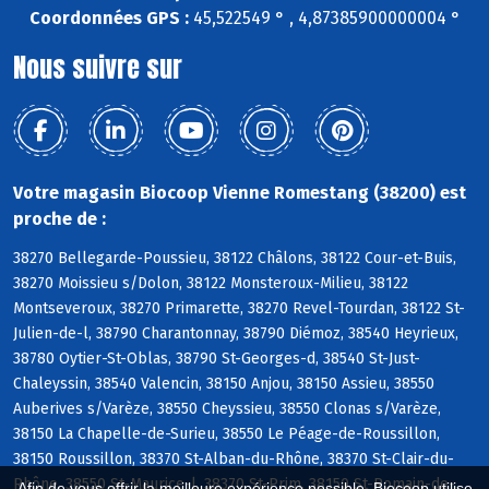
Coordonnées GPS :
45,522549 ° , 4,87385900000004 °
Nous suivre sur
Votre magasin Biocoop Vienne Romestang (38200) est
proche de :
38270 Bellegarde-Poussieu, 38122 Châlons, 38122 Cour-et-Buis,
38270 Moissieu s/Dolon, 38122 Monsteroux-Milieu, 38122
Montseveroux, 38270 Primarette, 38270 Revel-Tourdan, 38122 St-
Julien-de-l, 38790 Charantonnay, 38790 Diémoz, 38540 Heyrieux,
38780 Oytier-St-Oblas, 38790 St-Georges-d, 38540 St-Just-
Chaleyssin, 38540 Valencin, 38150 Anjou, 38150 Assieu, 38550
Auberives s/Varèze, 38550 Cheyssieu, 38550 Clonas s/Varèze,
38150 La Chapelle-de-Surieu, 38550 Le Péage-de-Roussillon,
38150 Roussillon, 38370 St-Alban-du-Rhône, 38370 St-Clair-du-
Rhône, 38550 St-Maurice-l, 38370 St-Prim, 38150 St-Romain-de-
Afin de vous offrir la meilleure expérience possible, Biocoop utilise