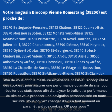
Votre magasin Biocoop Vienne Romestang (38200) est
proche de :
38270 Bellegarde-Poussieu, 38122 Châlons, 38122 Cour-et-Buis,
38270 Moissieu s/Dolon, 38122 Monsteroux-Milieu, 38122
Montseveroux, 38270 Primarette, 38270 Revel-Tourdan, 38122 St-
Julien-de-l, 38790 Charantonnay, 38790 Diémoz, 38540 Heyrieux,
38780 Oytier-St-Oblas, 38790 St-Georges-d, 38540 St-Just-
Chaleyssin, 38540 Valencin, 38150 Anjou, 38150 Assieu, 38550
Auberives s/Varèze, 38550 Cheyssieu, 38550 Clonas s/Varèze,
38150 La Chapelle-de-Surieu, 38550 Le Péage-de-Roussillon,
38150 Roussillon, 38370 St-Alban-du-Rhône, 38370 St-Clair-du-
Rhône, 38550 St-Maurice-l, 38370 St-Prim, 38150 St-Romain-de-
Afin de vous offrir la meilleure expérience possible, Biocoop utilise
Surieu, 38150 Sonnay
des cookies : pour assurer une performance optimale du site, pour
récolter des statistiques afin d'analyser le trafic et la performance
du site et vous proposer une navigation personnalisée en toute
sécurité. Vous pouvez changer d'avis à tout moment en
Biocoop.fr
Le réseau Biocoop
paramétrant vos cookies. OK pour vous ?
Copyright Biocoop 2026