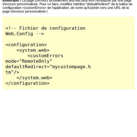
Remarques :
La page d'erreurs actuellement affichée peut être remplacée par une page
d'erreurs personnalisée. Pour ce faire, modifiez l'attribut "defaultRedirect" de la balise de
configuration <customErrors> de l'application, de sorte qu'il pointe vers une URL de la
page d'erreurs personnalisée !
<!-- Fichier de configuration 
Web.Config -->

<configuration>

    <system.web>

        <customErrors 
mode="RemoteOnly" 
defaultRedirect="mycustompage.h
tm"/>

    </system.web>

</configuration>