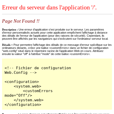
Erreur du serveur dans l'application '/'.
Page Not Found !!
Description :
Une erreur d'application s'est produite sur le serveur. Les paramètres
d'erreur personnalisés actuels pour cette application empêchent l'affichage à distance
des détails de l'erreur de l'application (pour des raisons de sécurité). Cependant, ils
peuvent être affichés par les navigateurs qui s'exécutent sur l'ordinateur serveur local.
Détails =
Pour permettre l'affichage des détails de ce message d'erreur spécifique sur les
ordinateurs distants, créez une balise <customErrors> dans un fichier de configuration
"web.config" situé dans le répertoire racine de l'application Web en cours. Attribuez
ensuite la valeur "off" à l'attribut "mode" de cette balise <customErrors>.
<!-- Fichier de configuration 
Web.Config -->

<configuration>

    <system.web>

        <customErrors 
mode="Off"/>

    </system.web>

</configuration>