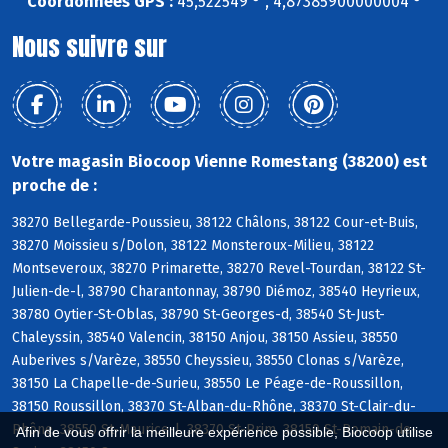
Coordonnées GPS :
45,522549 ° , 4,87385900000004 °
Nous suivre sur
Votre magasin Biocoop Vienne Romestang (38200) est
proche de :
38270 Bellegarde-Poussieu, 38122 Châlons, 38122 Cour-et-Buis,
38270 Moissieu s/Dolon, 38122 Monsteroux-Milieu, 38122
Montseveroux, 38270 Primarette, 38270 Revel-Tourdan, 38122 St-
Julien-de-l, 38790 Charantonnay, 38790 Diémoz, 38540 Heyrieux,
38780 Oytier-St-Oblas, 38790 St-Georges-d, 38540 St-Just-
Chaleyssin, 38540 Valencin, 38150 Anjou, 38150 Assieu, 38550
Auberives s/Varèze, 38550 Cheyssieu, 38550 Clonas s/Varèze,
38150 La Chapelle-de-Surieu, 38550 Le Péage-de-Roussillon,
38150 Roussillon, 38370 St-Alban-du-Rhône, 38370 St-Clair-du-
Rhône, 38550 St-Maurice-l, 38370 St-Prim, 38150 St-Romain-de-
Afin de vous offrir la meilleure expérience possible, Biocoop utilise