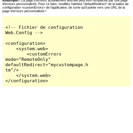
Remarques :
La page d'erreurs actuellement affichée peut être remplacée par une page
d'erreurs personnalisée. Pour ce faire, modifiez l'attribut "defaultRedirect" de la balise de
configuration <customErrors> de l'application, de sorte qu'il pointe vers une URL de la
page d'erreurs personnalisée !
<!-- Fichier de configuration 
Web.Config -->

<configuration>

    <system.web>

        <customErrors 
mode="RemoteOnly" 
defaultRedirect="mycustompage.h
tm"/>

    </system.web>

</configuration>