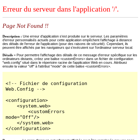
Erreur du serveur dans l'application '/'.
Page Not Found !!
Description :
Une erreur d'application s'est produite sur le serveur. Les paramètres
d'erreur personnalisés actuels pour cette application empêchent l'affichage à distance
des détails de l'erreur de l'application (pour des raisons de sécurité). Cependant, ils
peuvent être affichés par les navigateurs qui s'exécutent sur l'ordinateur serveur local.
Détails =
Pour permettre l'affichage des détails de ce message d'erreur spécifique sur les
ordinateurs distants, créez une balise <customErrors> dans un fichier de configuration
"web.config" situé dans le répertoire racine de l'application Web en cours. Attribuez
ensuite la valeur "off" à l'attribut "mode" de cette balise <customErrors>.
<!-- Fichier de configuration 
Web.Config -->

<configuration>

    <system.web>

        <customErrors 
mode="Off"/>

    </system.web>

</configuration>