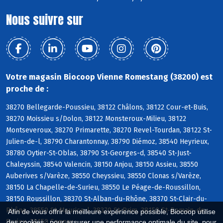
Nous suivre sur
Votre magasin Biocoop Vienne Romestang (38200) est
proche de :
38270 Bellegarde-Poussieu, 38122 Châlons, 38122 Cour-et-Buis,
38270 Moissieu s/Dolon, 38122 Monsteroux-Milieu, 38122
Montseveroux, 38270 Primarette, 38270 Revel-Tourdan, 38122 St-
Julien-de-l, 38790 Charantonnay, 38790 Diémoz, 38540 Heyrieux,
38780 Oytier-St-Oblas, 38790 St-Georges-d, 38540 St-Just-
Chaleyssin, 38540 Valencin, 38150 Anjou, 38150 Assieu, 38550
Auberives s/Varèze, 38550 Cheyssieu, 38550 Clonas s/Varèze,
38150 La Chapelle-de-Surieu, 38550 Le Péage-de-Roussillon,
38150 Roussillon, 38370 St-Alban-du-Rhône, 38370 St-Clair-du-
Rhône, 38550 St-Maurice-l, 38370 St-Prim, 38150 St-Romain-de-
Afin de vous offrir la meilleure expérience possible, Biocoop utilise
Surieu, 38150 Sonnay
des cookies : pour assurer une performance optimale du site, pour