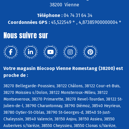
38200 Vienne
Téléphone :
04 74 31 64 34
Coordonnées GPS :
45,522549 ° , 4,87385900000004 °
Nous suivre sur
Votre magasin Biocoop Vienne Romestang (38200) est
proche de :
38270 Bellegarde-Poussieu, 38122 Châlons, 38122 Cour-et-Buis,
38270 Moissieu s/Dolon, 38122 Monsteroux-Milieu, 38122
Montseveroux, 38270 Primarette, 38270 Revel-Tourdan, 38122 St-
Julien-de-l, 38790 Charantonnay, 38790 Diémoz, 38540 Heyrieux,
38780 Oytier-St-Oblas, 38790 St-Georges-d, 38540 St-Just-
Chaleyssin, 38540 Valencin, 38150 Anjou, 38150 Assieu, 38550
Auberives s/Varèze, 38550 Cheyssieu, 38550 Clonas s/Varèze,