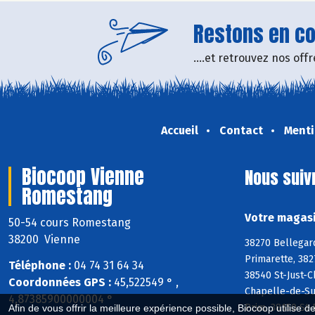
Restons en con
....et retrouvez nos of
Accueil
Contact
Menti
Biocoop Vienne
Nous suiv
Romestang
Votre magasi
50-54 cours Romestang
38200 Vienne
38270 Bellegar
Primarette, 382
Téléphone :
04 74 31 64 34
38540 St-Just-C
Coordonnées GPS :
45,522549 ° ,
Chapelle-de-Sur
4,87385900000004 °
Prim, 38150 St
Afin de vous offrir la meilleure expérience possible, Biocoop utilise d