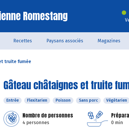
Vienne Romestang
V
Recettes
Paysans associés
Magazines
t truite fumée
Gâteau châtaignes et truite fu
Entrée
Flexitarien
Poisson
Sans porc
Végétarien
Nombre de personnes
Prépara
4 personnes
0 min