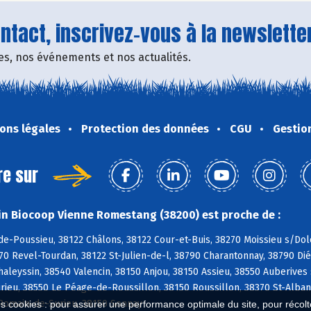
tact, inscrivez-vous à la newsletter
fres, nos événements et nos actualités.
ons légales
Protection des données
CGU
Gestio
re sur
n Biocoop Vienne Romestang (38200) est proche de :
de-Poussieu, 38122 Châlons, 38122 Cour-et-Buis, 38270 Moissieu s/Do
70 Revel-Tourdan, 38122 St-Julien-de-l, 38790 Charantonnay, 38790 Di
haleyssin, 38540 Valencin, 38150 Anjou, 38150 Assieu, 38550 Auberives
ieu, 38550 Le Péage-de-Roussillon, 38150 Roussillon, 38370 St-Alban
-Romain-de-Surieu, 38150 Sonnay
es cookies : pour assurer une performance optimale du site, pour récolter