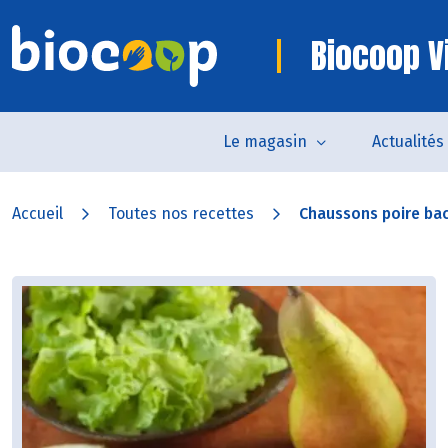
Biocoop 
Le magasin
Actualités
Accueil
Toutes nos recettes
Chaussons poire ba