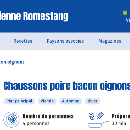
Vienne Romestang
V
Recettes
Paysans associés
Magazines
con oignons
Chaussons poire bacon oignon
Plat principal
Viande
Automne
Hiver
Nombre de personnes
Prépara
4 personnes
30 min