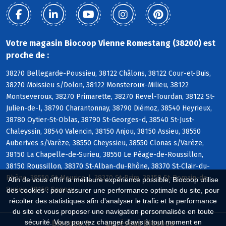
Votre magasin Biocoop Vienne Romestang (38200) est
proche de :
38270 Bellegarde-Poussieu, 38122 Châlons, 38122 Cour-et-Buis,
38270 Moissieu s/Dolon, 38122 Monsteroux-Milieu, 38122
Montseveroux, 38270 Primarette, 38270 Revel-Tourdan, 38122 St-
Julien-de-l, 38790 Charantonnay, 38790 Diémoz, 38540 Heyrieux,
38780 Oytier-St-Oblas, 38790 St-Georges-d, 38540 St-Just-
Chaleyssin, 38540 Valencin, 38150 Anjou, 38150 Assieu, 38550
Auberives s/Varèze, 38550 Cheyssieu, 38550 Clonas s/Varèze,
38150 La Chapelle-de-Surieu, 38550 Le Péage-de-Roussillon,
38150 Roussillon, 38370 St-Alban-du-Rhône, 38370 St-Clair-du-
Rhône, 38550 St-Maurice-l, 38370 St-Prim, 38150 St-Romain-de-
Afin de vous offrir la meilleure expérience possible, Biocoop utilise
Surieu, 38150 Sonnay
des cookies : pour assurer une performance optimale du site, pour
récolter des statistiques afin d'analyser le trafic et la performance
du site et vous proposer une navigation personnalisée en toute
sécurité. Vous pouvez changer d'avis à tout moment en
Biocoop.fr
Le réseau Biocoop