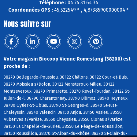
Téléphone :
04 74 31 64 34
Coordonnées GPS :
45,522549 ° , 4,87385900000004 °
Nous suivre sur
Votre magasin Biocoop Vienne Romestang (38200) est
proche de :
38270 Bellegarde-Poussieu, 38122 Châlons, 38122 Cour-et-Buis,
38270 Moissieu s/Dolon, 38122 Monsteroux-Milieu, 38122
Montseveroux, 38270 Primarette, 38270 Revel-Tourdan, 38122 St-
Julien-de-l, 38790 Charantonnay, 38790 Diémoz, 38540 Heyrieux,
38780 Oytier-St-Oblas, 38790 St-Georges-d, 38540 St-Just-
Chaleyssin, 38540 Valencin, 38150 Anjou, 38150 Assieu, 38550
Auberives s/Varèze, 38550 Cheyssieu, 38550 Clonas s/Varèze,
38150 La Chapelle-de-Surieu, 38550 Le Péage-de-Roussillon,
38150 Roussillon, 38370 St-Alban-du-Rhône, 38370 St-Clair-du-